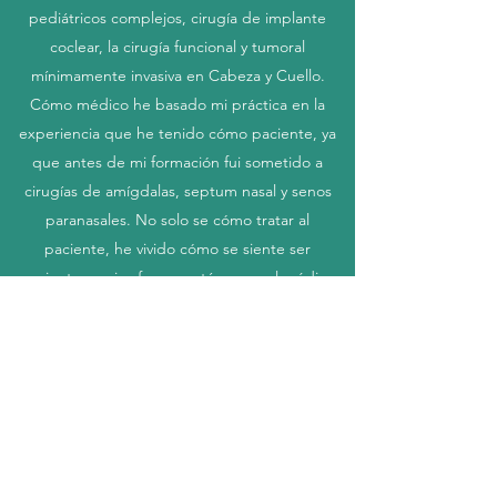
pediátricos complejos, cirugía de implante
coclear, la cirugía funcional y tumoral
mínimamente invasiva en Cabeza y Cuello.
Cómo médico he basado mi práctica en la
experiencia que he tenido cómo paciente, ya
que antes de mi formación fui sometido a
cirugías de amígdalas, septum nasal y senos
paranasales. No solo se cómo tratar al
paciente, he vivido cómo se siente ser
paciente, y mi esfuerzo está en ser el médico
que usted necesita.
Puedo aclarar tus dudas en cualquiera de mis
redes sociales.
¡Estoy a su servicio en lo que pueda ayudarle!