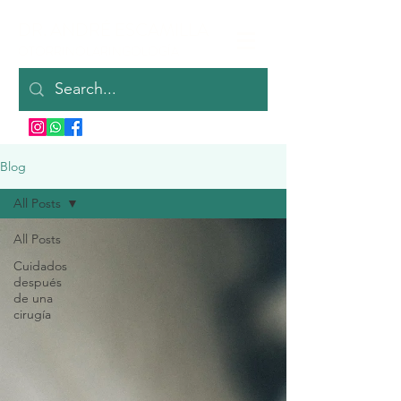
DR. ANDRÉ ESCAMILLA
OTORRINOLARINGOLOGÍA
Blog
All Posts
All Posts
Cuidados
después
de una
cirugía